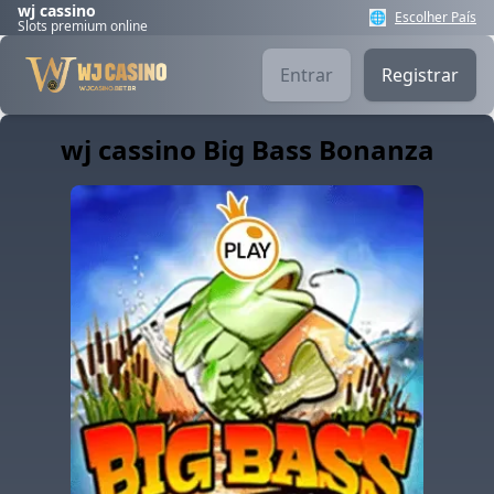
wj cassino
🌐
Escolher País
Slots premium online
Entrar
Registrar
wj cassino Big Bass Bonanza