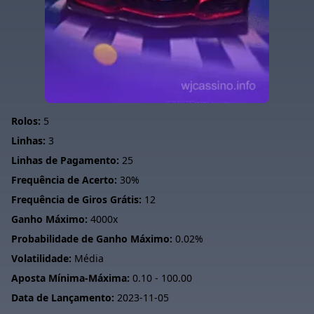
Rolos:
5
Linhas:
3
Linhas de Pagamento:
25
Frequência de Acerto:
30%
Frequência de Giros Grátis:
12
Ganho Máximo:
4000x
Probabilidade de Ganho Máximo:
0.02%
Volatilidade:
Média
Aposta Mínima-Máxima:
0.10 - 100.00
Data de Lançamento:
2023-11-05