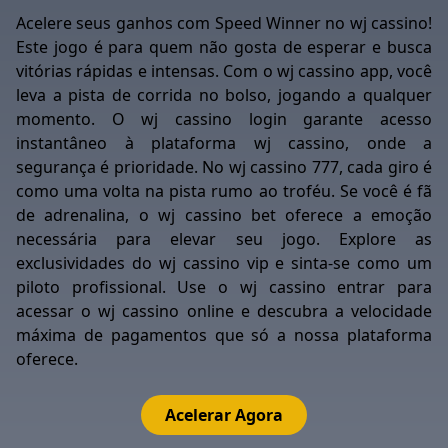
Acelere seus ganhos com Speed Winner no wj cassino!
Este jogo é para quem não gosta de esperar e busca
vitórias rápidas e intensas. Com o wj cassino app, você
leva a pista de corrida no bolso, jogando a qualquer
momento. O wj cassino login garante acesso
instantâneo à plataforma wj cassino, onde a
segurança é prioridade. No wj cassino 777, cada giro é
como uma volta na pista rumo ao troféu. Se você é fã
de adrenalina, o wj cassino bet oferece a emoção
necessária para elevar seu jogo. Explore as
exclusividades do wj cassino vip e sinta-se como um
piloto profissional. Use o wj cassino entrar para
acessar o wj cassino online e descubra a velocidade
máxima de pagamentos que só a nossa plataforma
oferece.
Acelerar Agora