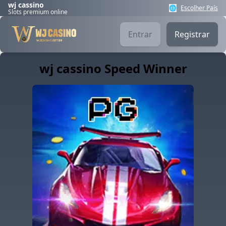
wj cassino
🌐
Escolher País
Slots premium online
Entrar
Registrar
wj cassino Speed Winner