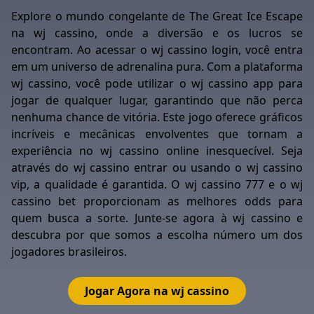
Explore o mundo congelante de The Great Ice Escape
na wj cassino, onde a diversão e os lucros se
encontram. Ao acessar o wj cassino login, você entra
em um universo de adrenalina pura. Com a plataforma
wj cassino, você pode utilizar o wj cassino app para
jogar de qualquer lugar, garantindo que não perca
nenhuma chance de vitória. Este jogo oferece gráficos
incríveis e mecânicas envolventes que tornam a
experiência no wj cassino online inesquecível. Seja
através do wj cassino entrar ou usando o wj cassino
vip, a qualidade é garantida. O wj cassino 777 e o wj
cassino bet proporcionam as melhores odds para
quem busca a sorte. Junte-se agora à wj cassino e
descubra por que somos a escolha número um dos
jogadores brasileiros.
Jogar Agora na wj cassino