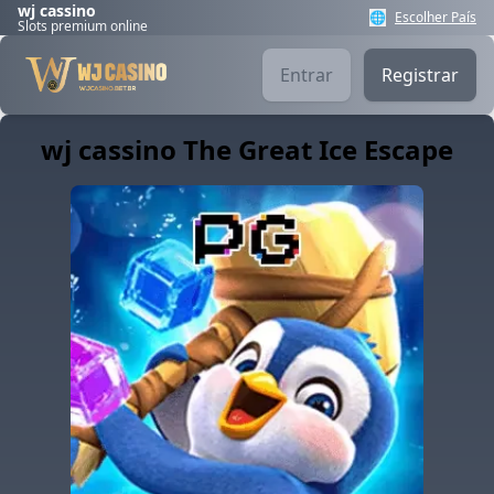
wj cassino
🌐
Escolher País
Slots premium online
Entrar
Registrar
wj cassino The Great Ice Escape